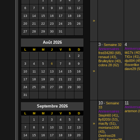
1
2
3
4
5
6
7
8
9
10
11
12
13
14
15
16
17
18
19
»
20
21
22
23
24
25
26
27
28
29
30
31
Août 2026
3
4
-
Semaine 32
Anniversai
Anniversaires :
L
M
M
J
V
S
D
titi17s (40
fred34280 (68)
,
1
2
TiGx (41)
renaud (43)
,
dju004 (4
Brulleylize (40)
,
3
4
5
6
7
8
9
Roverlike
cobra 28 (62)
dave29 (5
»
10
11
12
13
14
15
16
17
18
19
20
21
22
23
24
25
26
27
28
29
30
31
10
11
-
Semaine
Septembre 2026
Anniversai
33
artemon (
Anniversaires :
L
M
M
J
V
S
D
Steph60 (41)
,
fly820SI (53)
,
1
2
3
4
5
6
»
macfly (51)
,
7
8
9
10
11
12
13
montana1008
(43)
,
14
15
16
17
18
19
20
Deefrost28
(56)
,
Evadeo38