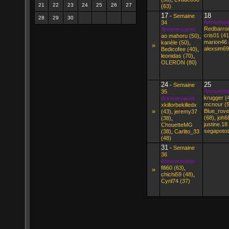
21
22
23
24
25
26
27
(63)
17
18
-
Semaine
28
29
30
Anniversai
34
Redbarron
Anniversaires :
cris01 (41
ao mahoru (50)
,
marion46 
kanèle (50)
,
»
alexsim69
Bedicofee (40)
,
leonidas (70)
,
OLERON (80)
24
25
-
Semaine
Anniversai
35
krugger (
Anniversaires :
mcnour (
xkillorbekilledx
»
Blue_rove
(43)
,
jeremy37
(68)
,
joh6
(38)
,
justine.18
ChouetteMG
segapotos
(38)
,
Carlito_33
(48)
31
-
Semaine
36
Anniversaires :
fifi60 (63)
,
»
chichi59 (48)
,
Cyril74 (37)