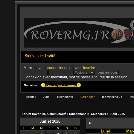
Bienvenue,
Invité
Merci de
vous connecter
ou de
vous inscrire
.
Connexion avec identifiant, mot de passe et durée de la session
Les règles du forum
Nouvelles:
Accueil
Aide
Rechercher
Calendrier
Identifiez-vous
Ins
Forum Rover MG Communauté Francophone
»
Calendrier
»
Août 2026
Juillet 2026
«
L
M
M
J
V
S
D
Lundi
Mar