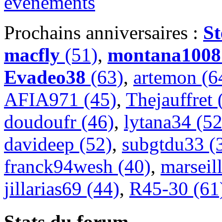
Prochains anniversaires :
S
macfly
(51)
,
montana1008
Evadeo38
(63)
,
artemon (6
AFIA971 (45)
,
Thejauffret 
doudoufr (46)
,
lytana34 (52
davideep (52)
,
subgtdu33 (
franck94wesh (40)
,
marsei
jillarias69 (44)
,
R45-30 (61
Stats du forum