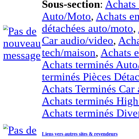
Auto/Moto
,
Achats en
détachées auto/moto
,
Car audio/video
,
Acha
tech/maison
,
Achats e
Achats terminés Aut
terminés Pièces Déta
Achats Terminés Car 
Achats terminés Hig
Achats terminés Dive
Liens vers autres sites & revendeurs
Partagez vos liens vers les sites de passionnés et
Rover