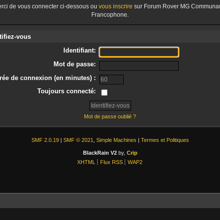
rci de vous connecter ci-dessous ou
vous inscrire
sur Forum Rover MG Communa
Francophone.
tifiez-vous
Identifiant:
Mot de passe:
rée de connexion (en minutes) :
Toujours connecté:
Mot de passe oublié ?
SMF 2.0.19
|
SMF © 2021
,
Simple Machines
|
Termes et Politiques
BlackRain V2
by,
Crip
XHTML
Flux RSS
WAP2