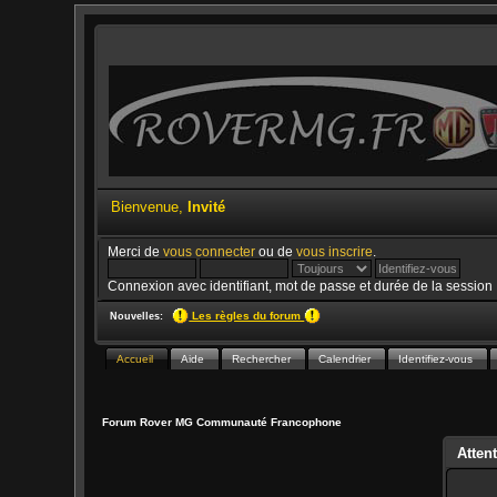
Bienvenue,
Invité
Merci de
vous connecter
ou de
vous inscrire
.
Connexion avec identifiant, mot de passe et durée de la session
Les règles du forum
Nouvelles:
Accueil
Aide
Rechercher
Calendrier
Identifiez-vous
Forum Rover MG Communauté Francophone
Attent