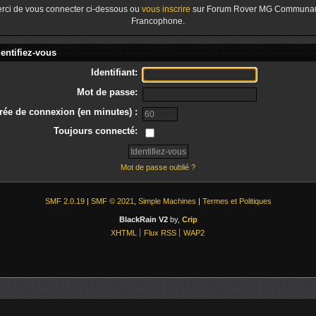
rci de vous connecter ci-dessous ou
vous inscrire
sur Forum Rover MG Communa
Francophone.
dentifiez-vous
Identifiant:
Mot de passe:
rée de connexion (en minutes) :
Toujours connecté:
Mot de passe oublié ?
SMF 2.0.19
|
SMF © 2021
,
Simple Machines
|
Termes et Politiques
BlackRain V2
by,
Crip
XHTML
Flux RSS
WAP2